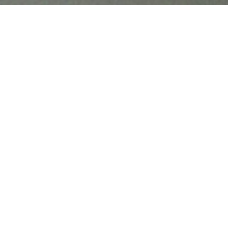
Posto Aix en Provence
Prodotto in collaborazione con Amélie
Vigneron
Maggionri informazioni sulla
cucina