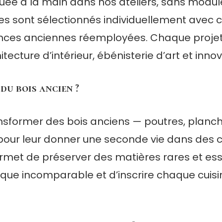
uée à la main dans nos ateliers, sans modul
s sont sélectionnés individuellement avec c
sences anciennes réemployées. Chaque proj
tecture d’intérieur, ébénisterie d’art et innov
du bois ancien ?
ansformer des bois anciens — poutres, planc
our leur donner une seconde vie dans des c
met de préserver des matières rares et es
tique incomparable et d’inscrire chaque cu