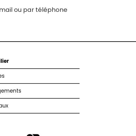
email ou par téléphone
lier
es
gements
aux