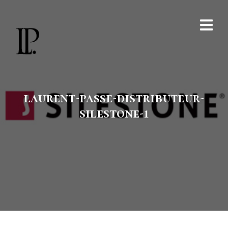
laurent-passe-distributeur-
silestone-1