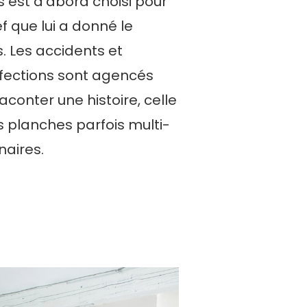
s est d’abord choisi pour
ief que lui a donné le
. Les accidents et
fections sont agencés
aconter une histoire, celle
 planches parfois multi-
naires.