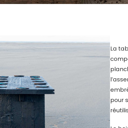
La tab
compo
planc
l’ass
embrè
pour s
réutili