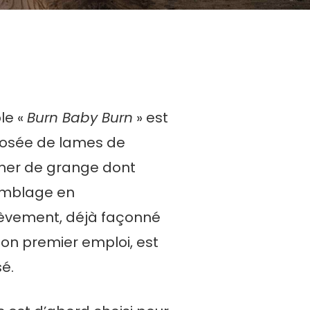
le «
Burn Baby Burn
» est
sée de lames de
her de grange dont
emblage en
vement, déjà façonné
on premier emploi, est
sé.