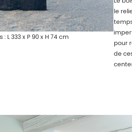
Le boi
le rel
temps
imper
: L 333 x P 90 x H 74 cm
pour r
de ces
cente