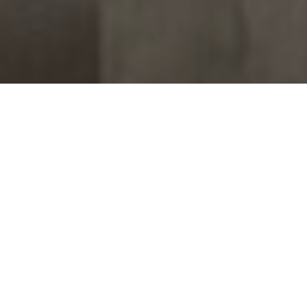
Ame éternellement renaissante –
Ame joyeuse et fière et vive –
Qui hennis dans le bruit du Rhône et
de son venti – Ame
des bois pleine d’harmonie – Et
des
calanques pleines de soleil
– De
la patrie âme pieuse – Je