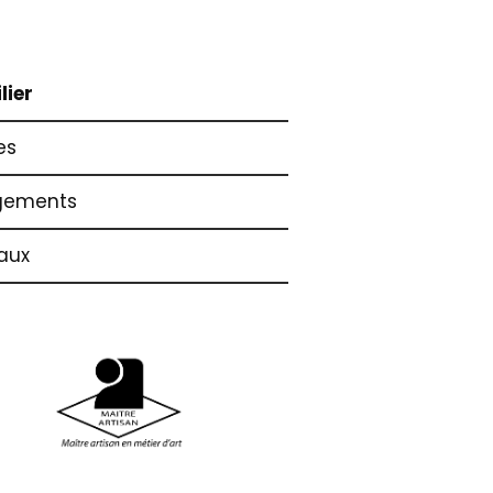
lier
es
gements
aux